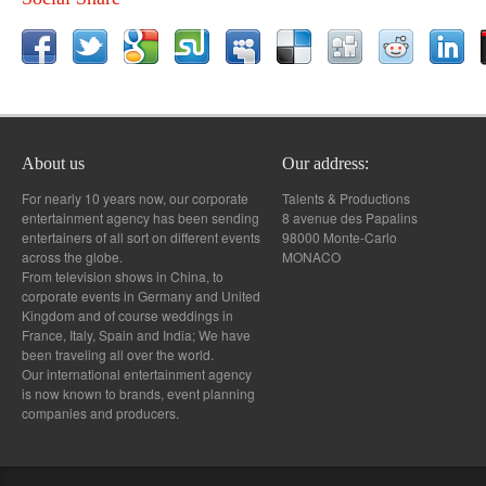
About us
Our address:
For nearly 10 years now, our corporate
Talents & Productions
entertainment agency has been sending
8 avenue des Papalins
entertainers of all sort on different events
98000 Monte-Carlo
across the globe.
MONACO
From television shows in China, to
corporate events in Germany and United
Kingdom and of course weddings in
France, Italy, Spain and India; We have
been traveling all over the world.
Our international entertainment agency
is now known to brands, event planning
companies and producers.