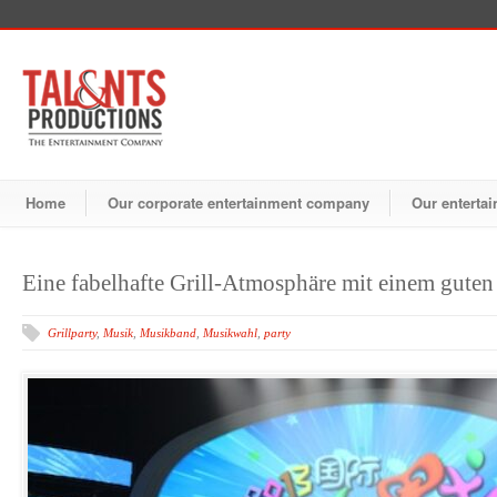
Home
Our corporate entertainment company
Our entertai
Eine fabelhafte Grill-Atmosphäre mit einem gute
Grillparty
,
Musik
,
Musikband
,
Musikwahl
,
party