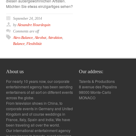
diesen außergewöhnlichen Artisten.
Möchten Sie etwas einzigartiges sehen?
September 24, 2014
by
Alexandre Hourdequin
Comments are off
Akro-Balance
,
Akrobat
,
Attraktion
,
Balance
,
Flexibilität
About us
Our address:
For nearly 10 years now, our corporate
Talents & Productions
entertainment agency has been sending
8 avenue des Papalins
entertainers of all sort on different events
98000 Monte-Carlo
across the globe.
MONACO
From television shows in China, to
corporate events in Germany and United
Kingdom and of course weddings in
France, Italy, Spain and India; We have
been traveling all over the world.
Our international entertainment agency
is now known to brands, event planning