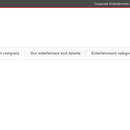
Corporate Entertainment o
nt company
Our entertainers and talents
Entertainment catego