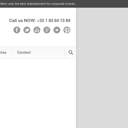
ffers only the best entertainment for corporate events.
Call us NOW: +33 1 83 64 13 84
ries
Contact