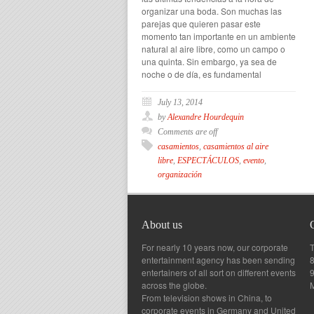
organizar una boda. Son muchas las
parejas que quieren pasar este
momento tan importante en un ambiente
natural al aire libre, como un campo o
una quinta. Sin embargo, ya sea de
noche o de día, es fundamental
July 13, 2014
by
Alexandre Hourdequin
Comments are off
casamientos
,
casamientos al aire
libre
,
ESPECTÁCULOS
,
evento
,
organización
About us
For nearly 10 years now, our corporate
T
entertainment agency has been sending
8
entertainers of all sort on different events
across the globe.
From television shows in China, to
corporate events in Germany and United