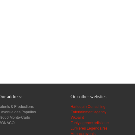
Our address:
Our other websites
alents & Productions
Harlequin Consulting
 avenue des Papalins
Entertainment agency
98000 Monte-Carlo
Vikpaint
MONACO
Funly agence artistique
Lumieres Legendaires
Monaco events